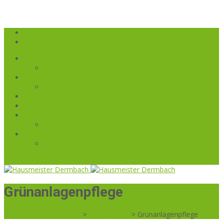
Startseite
Anfrage
Grünflächenpflege
Unkrautvernichtung auf Infrarotbasis
Gebäudereinigung
Winterdienst
Hausmeisterservice
Reparaturauftrag an den Hausmeisterservice
Renovierung
Referenzen
036965817040
Grünanlagenpflege
Hausmeister Dermbach
>
Hausmeister
>
Grünanlagenpflege