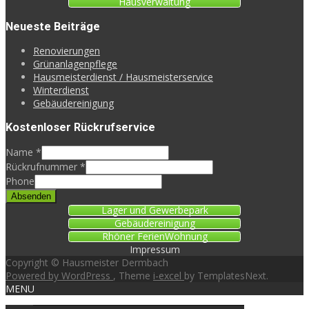
Hausverwaltung
Neueste Beiträge
Reno­vierungen
Grünanlagenpflege
Hausmeisterdienst / Hausmeisterservice
Winterdienst
Gebäudereinigung
Kostenloser Rückrufservice
Name
*
Rückrufnummer
*
Phone
Absenden
Lager und Gewerbepark
Gebäudereinigung
Rhöner FerienWohnung
Impressum
Copyright © Hausmeister Dermbach
Powered by WordPress
, Theme
i-excel
by TemplatesNext.
MENU