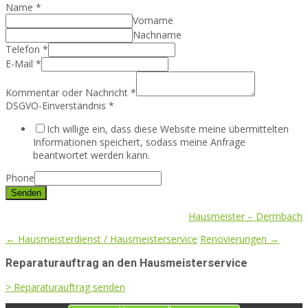
Name
*
Vorname
Nachname
Telefon
*
E-Mail
*
Kommentar oder Nachricht
*
DSGVO-Einverständnis
*
Ich willige ein, dass diese Website meine übermittelten
Informationen speichert, sodass meine Anfrage
beantwortet werden kann.
Phone
Senden
Hausmeister – Dermbach
Post
←
Hausmeisterdienst / Hausmeisterservice
Reno­vierungen
→
navigation
Reparaturauftrag an den Hausmeisterservice
> Reparaturauftrag senden