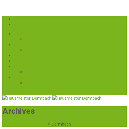
Startseite
Anfrage
Grünflächenpflege
Unkrautvernichtung auf Infrarotbasis
Gebäudereinigung
Winterdienst
Hausmeisterservice
Reparaturauftrag an den Hausmeisterservice
Renovierung
Referenzen
036965817040
Archives
Hausmeister Dermbach
>
Dermbach