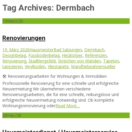
Tag Archives: Dermbach
19
März/26
Reno­vierungen
19. März 2026
Hausmeister
Bad Salzungen
,
Dermbach
,
Designbelag
,
Fussbodenbelag
,
Heizkörper
,
Referenzen
,
Renovierung
,
Stadtlengsfeld
,
Streichen von Wänden
,
Tapeten
,
tapezieren
,
Vinylboden
,
Vliestapete
,
Wandfarbe
ahnemueller
🛠️ Renovierungsarbeiten für Wohnungen & Immobilien
Professionelle Renovierung für eine schnelle und erfolgreiche
Neuvermietung Wir übernehmen verschiedene
Renovierungsarbeiten, die für eine schnelle, reibungslose und
erfolgreiche Neuvermietung notwendig sind. Ob komplette
Wohnungsrenovierung oder
Read More…
28
Feb./26