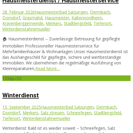
Hausmeisterdienst / Hausmeisterservice
28. Februar 2026
Hausmeister
Bad Salzungen
,
Dermbach
,
Dorndorf
,
Grasmahd
,
Hausmeister
,
Kaltennordheim
,
Krayenberggemeinde
,
Merkers
,
Stadtlengsfeld
,
Tiefenort
,
Winterdienst
ahnemueller
🏠 Hausmeisterdienst – Zuverlässige Betreuung für gepflegte
Immobilien Professioneller Hausmeisterservice für
Mehrfamilienhäuser & Wohnanlagen Unser Hausmeisterdienst ist
das Aushängeschild für gepflegte, sichere und wertbeständige
Immobilien. Wir übernehmen die regelmäßige Ausführung von
Kleinreparaturen,
Read More…
15
Sep./25
Winterdienst
15. September 2025
Hausmeister
Bad Salzungen
,
Dermbach
,
Dorndorf
,
Merkers
,
Salz streuen
,
Schneefegen
,
Stadtlengsfeld
,
Tiefenort
,
Winterdienst
ahnemueller
Winterdienst Bald ist es wieder soweit – Schneefegen, Salz