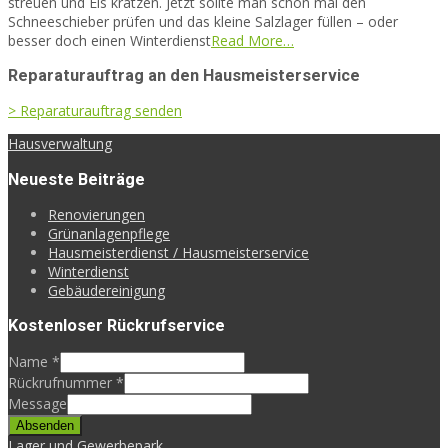
streuen und Eis kratzen. Jetzt sollte man schon mal den
Schneeschieber prüfen und das kleine Salzlager füllen – oder
besser doch einen Winterdienst
Read More…
Reparaturauftrag an den Hausmeisterservice
> Reparaturauftrag senden
Hausverwaltung
Neueste Beiträge
Reno­vierungen
Grünanlagenpflege
Hausmeisterdienst / Hausmeisterservice
Winterdienst
Gebäudereinigung
Kostenloser Rückrufservice
Name
*
Rückrufnummer
*
Message
Absenden
Lager und Gewerbepark