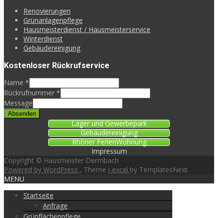
Reno­vierungen
Grünanlagenpflege
Hausmeisterdienst / Hausmeisterservice
Winterdienst
Gebäudereinigung
Kostenloser Rückrufservice
Name
*
Rückrufnummer
*
Message
Absenden
Lager und Gewerbepark
Gebäudereinigung
Rhöner FerienWohnung
Impressum
Copyright © Hausmeister Dermbach
Powered by WordPress
, Theme
i-excel
by TemplatesNext.
MENU
Startseite
Anfrage
Grünflächenpflege