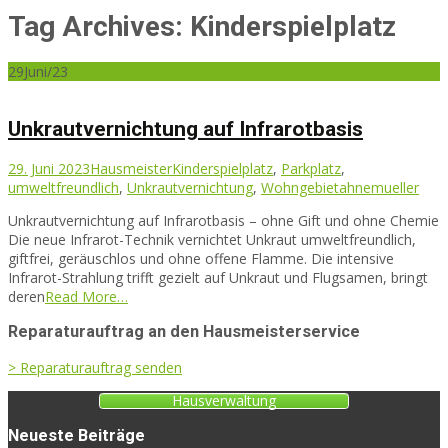
Tag Archives: Kinderspielplatz
29
Juni/23
Unkrautvernichtung auf Infrarotbasis
29. Juni 2023
Hausmeister
Kinderspielplatz
,
Parkplatz
,
umweltfreundlich
,
Unkrautvernichtung
,
Wohngebiet
ahnemueller
Unkrautvernichtung auf Infrarotbasis – ohne Gift und ohne Chemie
Die neue Infrarot-Technik vernichtet Unkraut umweltfreundlich,
giftfrei, geräuschlos und ohne offene Flamme. Die intensive
Infrarot-Strahlung trifft gezielt auf Unkraut und Flugsamen, bringt
deren
Read More…
Reparaturauftrag an den Hausmeisterservice
> Reparaturauftrag senden
Hausverwaltung
Neueste Beiträge