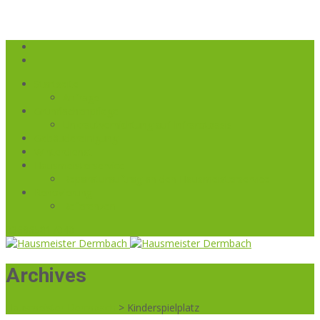
Startseite
Anfrage
Grünflächenpflege
Unkrautvernichtung auf Infrarotbasis
Gebäudereinigung
Winterdienst
Hausmeisterservice
Reparaturauftrag an den Hausmeisterservice
Renovierung
Referenzen
036965817040
Archives
Hausmeister Dermbach
>
Kinderspielplatz